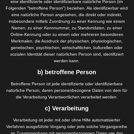
eine identifizierte oder identifizierbare natürliche Person (im
Folgenden "betroffene Person") beziehen. Als identifizierbar wird
Hautglättung
eine natürliche Person angesehen, die direkt oder indirekt,
insbesondere mittels Zuordnung zu einer Kennung wie einem
Lichttherapie
Namen, zu einer Kennnummer, zu Standortdaten, zu einer
Online-Kennung oder zu einem oder mehreren besonderen
Red Light
Merkmalen, die Ausdruck der physischen, physiologischen,
genetischen, psychischen, wirtschaftlichen, kulturellen oder
Nanometerbereich 630
sozialen Identität dieser natürlichen Person sind, identifiziert
werden kann.
geeignet für alle Hauttypen
Zellstimulation
b) betroffene Person
unterstützt die Blutzirkulation
Betroffene Person ist jede identifizierte oder identifizierbare
aktiviert die Funktionen der Haut
natürliche Person, deren personenbezogene Daten von dem für
die Verarbeitung Verantwortlichen verarbeitet werden.
reduziert Falten
c) Verarbeitung
Glättung des Hautreliefs
Verarbeitung ist jeder mit oder ohne Hilfe automatisierter
Verfahren ausgeführte Vorgang oder jede solche Vorgangsreihe
Blue Light
im Zusammenhang mit personenbezogenen Daten wie das