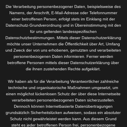
Die Verarbeitung personenbezogener Daten, beispielsweise des
Namens, der Anschrift, E-Mail-Adresse oder Telefonnummer
einer betroffenen Person, erfolgt stets im Einklang mit der
Datenschutz-Grundverordnung und in Übereinstimmung mit den
für uns geltenden landesspezifischen
Datenschutzbestimmungen. Mittels dieser Datenschutzerklärung
Bei dieser Behandlungsmethode vereinen sich drei
möchte unser Unternehmen die Öffentlichkeit über Art, Umfang
verschiedene Behandlungsansätze in Einer:
und Zweck der von uns erhobenen, genutzten und verarbeiteten
personenbezogenen Daten informieren. Ferner werden
Ultraschall, galvanischer Strom und Lichttherapie.
betroffene Personen mittels dieser Datenschutzerklärung über
Ultraschall
die ihnen zustehenden Rechte aufgeklärt.
verbessert das Aufnahmevermögen der Haut
Wir haben als für die Verarbeitung Verantwortlicher zahlreiche
technische und organisatorische Maßnahmen umgesetzt, um
unterstützt das Eindringen aktiver Wirkstoffe in die
einen möglichst lückenlosen Schutz der über diese Internetseite
Haut
verarbeiteten personenbezogenen Daten sicherzustellen.
Dennoch können Internetbasierte Datenübertragungen
Muskelentspannung
grundsätzlich Sicherheitslücken aufweisen, sodass ein absoluter
Schmerzlinderung
Schutz nicht gewährleistet werden kann. Aus diesem Grund
Behandlung von Akne
steht es jeder betroffenen Person frei, personenbezogene