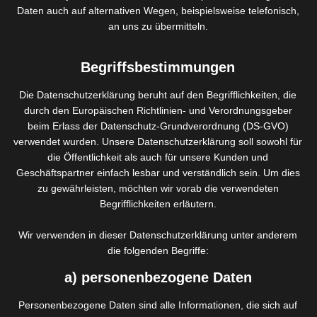
Daten auch auf alternativen Wegen, beispielsweise telefonisch,
Förderung der Durchblutung
an uns zu übermitteln.
Behandlung von Couperose
Abbau von verhärteten oder verklebten
Begriffsbestimmungen
Faserstrukturen
Die Datenschutzerklärung beruht auf den Begrifflichkeiten, die
Reduktion von Pigmentflecken
durch den Europäischen Richtlinien- und Verordnungsgeber
Glättung der Haut
beim Erlass der Datenschutz-Grundverordnung (DS-GVO)
verwendet wurden. Unsere Datenschutzerklärung soll sowohl für
verbessert das Regenerationsvermögen der Haut
die Öffentlichkeit als auch für unsere Kunden und
Geschäftspartner einfach lesbar und verständlich sein. Um dies
zu gewährleisten, möchten wir vorab die verwendeten
Galvanic
Begrifflichkeiten erläutern.
verbesserte Penetration von Wirkstoffen in die Haut
Wir verwenden in dieser Datenschutzerklärung unter anderem
fördert die Durchblutung der Haut
die folgenden Begriffe:
aktiviert den Zellstoffwechsel
a) personenbezogene Daten
optimiert das Wasserbindevermögen
Personenbezogene Daten sind alle Informationen, die sich auf
Beschleunigung von Regenerationsprozessen