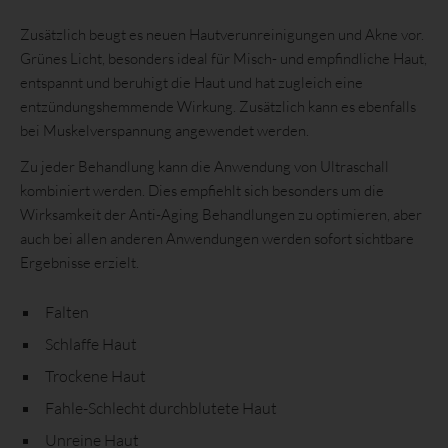
Vorlieben, Interessen, Zuverlässigkeit, Verhalten, Aufenthaltsort
Zusätzlich beugt es neuen Hautverunreinigungen und Akne vor.
oder Ortswechsel dieser natürlichen Person zu analysieren oder
vorherzusagen.
Grünes Licht, besonders ideal für Misch- und empfindliche Haut,
entspannt und beruhigt die Haut und hat zugleich eine
f) Pseudonymisierung
entzündungshemmende Wirkung. Zusätzlich kann es ebenfalls
bei Muskelverspannung angewendet werden.
Pseudonymisierung ist die Verarbeitung personenbezogener
Daten in einer Weise, auf welche die personenbezogenen Daten
Zu jeder Behandlung kann die Anwendung von Ultraschall
ohne Hinzuziehung zusätzlicher Informationen nicht mehr einer
kombiniert werden. Dies empfiehlt sich besonders um die
spezifischen betroffenen Person zugeordnet werden können,
Wirksamkeit der Anti-Aging Behandlungen zu optimieren, aber
sofern diese zusätzlichen Informationen gesondert aufbewahrt
auch bei allen anderen Anwendungen werden sofort sichtbare
werden und technischen und organisatorischen Maßnahmen
Ergebnisse erzielt.
unterliegen, die gewährleisten, dass die personenbezogenen
Daten nicht einer identifizierten oder identifizierbaren natürlichen
Person zugewiesen werden.
Falten
Schlaffe Haut
g) Verantwortlicher oder für die
Verarbeitung Verantwortlicher
Trockene Haut
Fahle-Schlecht durchblutete Haut
Verantwortlicher oder für die Verarbeitung Verantwortlicher ist
die natürliche oder juristische Person, Behörde, Einrichtung oder
Unreine Haut