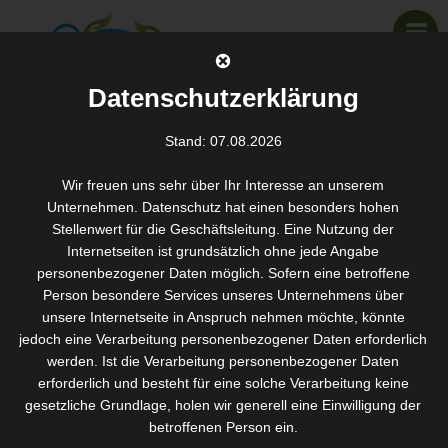
Datenschutzerklärung
Stand: 07.08.2026
Studio Skin Expert
(Ultraschallbehandlung)
Wir freuen uns sehr über Ihr Interesse an unserem
Unternehmen. Datenschutz hat einen besonders hohen
SANTOS WELLNESS & KOSMETIK
>
AKTUELLES
>
STUDIO SKIN EXPERT (ULTRASCHALLBEHANDLUNG)
Stellenwert für die Geschäftsleitung. Eine Nutzung der
Internetseiten ist grundsätzlich ohne jede Angabe
personenbezogener Daten möglich. Sofern eine betroffene
Ultraschallbehandlung mit Lichttherapie
Person besondere Services unseres Unternehmens über
unsere Internetseite in Anspruch nehmen möchte, könnte
jedoch eine Verarbeitung personenbezogener Daten erforderlich
werden. Ist die Verarbeitung personenbezogener Daten
erforderlich und besteht für eine solche Verarbeitung keine
gesetzliche Grundlage, holen wir generell eine Einwilligung der
betroffenen Person ein.