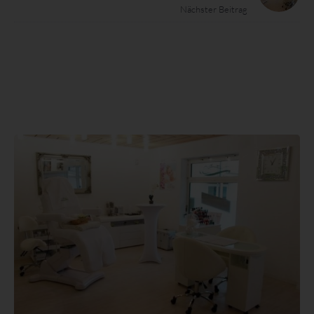
einverstanden ist.
Nächster Beitrag
Name und Anschrift des für die
Verarbeitung Verantwortlichen
Verantwortlicher im Sinne der Datenschutz-Grundverordnung,
sonstiger in den Mitgliedstaaten der Europäischen Union
geltenden Datenschutzgesetze und anderer Bestimmungen mit
datenschutzrechtlichem Charakter ist:
Santos Wellness und Kosmetik
Marcia Santos
Hauptstrasse 148
77830 Bühlertal - Deutschland
Telefon: 01729209481