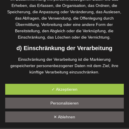
Erheben, das Erfassen, die Organisation, das Ordnen, die
Nanometerbereich 465
Speicherung, die Anpassung oder Veränderung, das Auslesen,
geeignet für ölige Haut
das Abfragen, die Verwendung, die Offenlegung durch
Übermittlung, Verbreitung oder eine andere Form der
antibakterielle Wirkung
Bereitstellung, den Abgleich oder die Verknüpfung, die
beruhigt die Haut
Einschränkung, das Löschen oder die Vernichtung.
beugt Hautverunreinigungen und Akne vor
d) Einschränkung der Verarbeitung
Zellstimulation
Einschränkung der Verarbeitung ist die Markierung
verfeinert die Poren
gespeicherter personenbezogener Daten mit dem Ziel, ihre
künftige Verarbeitung einzuschränken.
Green Light
e) Profiling
✓ Akzeptieren
Nanometerbereich 520
Profiling ist jede Art der automatisierten Verarbeitung
personenbezogener Daten, die darin besteht, dass diese
geeignet für Mischhaut
Personalisieren
personenbezogenen Daten verwendet werden, um bestimmte
entspannt die Haut
persönliche Aspekte, die sich auf eine natürliche Person
✕ Ablehnen
beziehen, zu bewerten, insbesondere, um Aspekte bezüglich
entzündungshemmende Wirkung
Arbeitsleistung, wirtschaftlicher Lage, Gesundheit, persönlicher