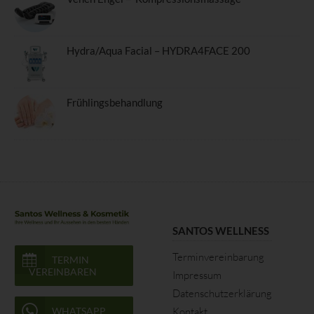
andere Stelle, die allein oder gemeinsam mit anderen über die
Zwecke und Mittel der Verarbeitung von personenbezogenen
Daten entscheidet. Sind die Zwecke und Mittel dieser
Verarbeitung durch das Unionsrecht oder das Recht der
Hydra/Aqua Facial – HYDRA4FACE 200
Mitgliedstaaten vorgegeben, so kann der Verantwortliche
beziehungsweise können die bestimmten Kriterien seiner
Benennung nach dem Unionsrecht oder dem Recht der
Frühlingsbehandlung
Mitgliedstaaten vorgesehen werden.
h) Auftragsverarbeiter
Auftragsverarbeiter ist eine natürliche oder juristische Person,
Behörde, Einrichtung oder andere Stelle, die personenbezogene
Daten im Auftrag des Verantwortlichen verarbeitet.
i) Empfänger
SANTOS WELLNESS
Empfänger ist eine natürliche oder juristische Person, Behörde,
Terminvereinbarung
TERMIN
Einrichtung oder andere Stelle, der personenbezogene Daten
VEREINBAREN
Impressum
offengelegt werden, unabhängig davon, ob es sich bei ihr um
Datenschutzerklärung
einen Dritten handelt oder nicht. Behörden, die im Rahmen
WHATSAPP
Kontakt
eines bestimmten Untersuchungsauftrags nach dem