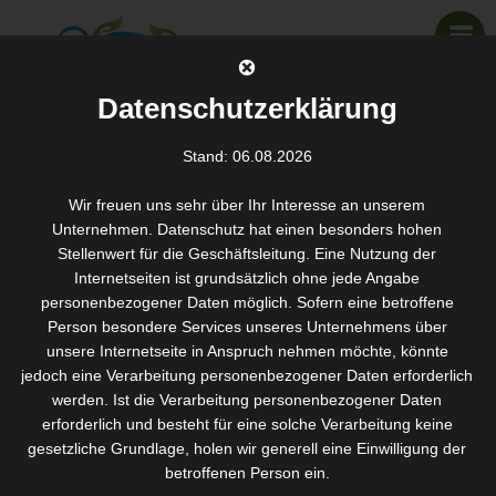
Datenschutzerklärung
Stand: 06.08.2026
Behandlungen ab 13. Januar 2018
auch in Bühlertal
Wir freuen uns sehr über Ihr Interesse an unserem
Unternehmen. Datenschutz hat einen besonders hohen
SANTOS WELLNESS & KOSMETIK
>
AKTUELLES
>
BEHANDLUNGEN AB 13. JANUAR 2018 AUCH IN BÜHLERTAL
Stellenwert für die Geschäftsleitung. Eine Nutzung der
Internetseiten ist grundsätzlich ohne jede Angabe
personenbezogener Daten möglich. Sofern eine betroffene
Aufgrund
Person besondere Services unseres Unternehmens über
der starken
unsere Internetseite in Anspruch nehmen möchte, könnte
jedoch eine Verarbeitung personenbezogener Daten erforderlich
Nachfrage
werden. Ist die Verarbeitung personenbezogener Daten
meinen
erforderlich und besteht für eine solche Verarbeitung keine
Service
gesetzliche Grundlage, holen wir generell eine Einwilligung der
auch in
betroffenen Person ein.
Bühlertal