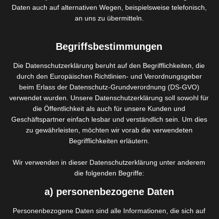
Marcia Santos
Daten auch auf alternativen Wegen, beispielsweise telefonisch,
an uns zu übermitteln.
Begriffsbestimmungen
Die Datenschutzerklärung beruht auf den Begrifflichkeiten, die
durch den Europäischen Richtlinien- und Verordnungsgeber
beim Erlass der Datenschutz-Grundverordnung (DS-GVO)
verwendet wurden. Unsere Datenschutzerklärung soll sowohl für
die Öffentlichkeit als auch für unsere Kunden und
Geschäftspartner einfach lesbar und verständlich sein. Um dies
zu gewährleisten, möchten wir vorab die verwendeten
Begrifflichkeiten erläutern.
Wir verwenden in dieser Datenschutzerklärung unter anderem
Hier ein Link zu meinem Werbeflyer zum
Download und Ausdrucken. Zögern sie nicht mit
die folgenden Begriffe:
mir in
Kontakt
zu treten.
a) personenbezogene Daten
Personenbezogene Daten sind alle Informationen, die sich auf