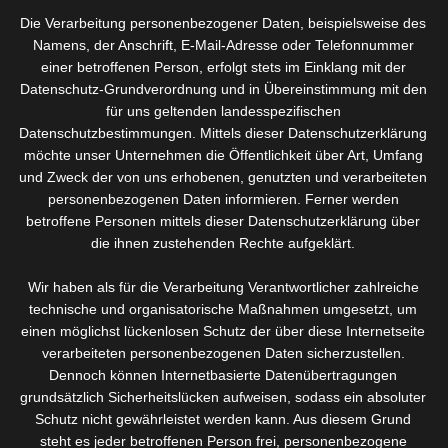
anzubieten, habe ich mich nach einer geeigneten Lokation
Die Verarbeitung personenbezogener Daten, beispielsweise des
umgesehen.
Namens, der Anschrift, E-Mail-Adresse oder Telefonnummer
einer betroffenen Person, erfolgt stets im Einklang mit der
Ich freue mich Ihnen ankündigen zu dürfen, dass ich
Datenschutz-Grundverordnung und in Übereinstimmung mit den
für uns geltenden landesspezifischen
am 13. Januar in Bühlertal in der Hauptstraße 148
Datenschutzbestimmungen. Mittels dieser Datenschutzerklärung
mein Studio eröffne (neben Kaffee Schnurr).
möchte unser Unternehmen die Öffentlichkeit über Art, Umfang
und Zweck der von uns erhobenen, genutzten und verarbeiteten
Zu einem kleinen Umtrunk am 13. Januar ab 14 Uhr sind Sie
personenbezogenen Daten informieren. Ferner werden
herzlich eingeladen um auch das Studio und das erweiterte
betroffene Personen mittels dieser Datenschutzerklärung über
Angebot kennen zu lernen.
die ihnen zustehenden Rechte aufgeklärt.
Für Termine setzen Sie sich nach wie vor am Besten mit mir
Wir haben als für die Verarbeitung Verantwortlicher zahlreiche
telefonisch, per Whatsapp oder Mail mit mir in Verbindung.
technische und organisatorische Maßnahmen umgesetzt, um
Da ich nach wie vor auch meine Kunden betreue die nicht mehr
einen möglichst lückenlosen Schutz der über diese Internetseite
verarbeiteten personenbezogenen Daten sicherzustellen.
so mobil sind kann das Studio nicht immer besetzt sein.
Dennoch können Internetbasierte Datenübertragungen
grundsätzlich Sicherheitslücken aufweisen, sodass ein absoluter
Schutz nicht gewährleistet werden kann. Aus diesem Grund
Über Ihr Kommen würde ich mich freuen.
steht es jeder betroffenen Person frei, personenbezogene