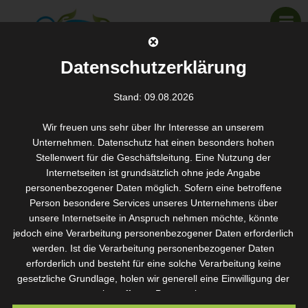
Datenschutzerklärung
Stand: 09.08.2026
Nürnberg
Wir freuen uns sehr über Ihr Interesse an unserem
SANTOS WELLNESS & KOSMETIK
>
AKTUELLES
>
NÜRNBERG
Unternehmen. Datenschutz hat einen besonders hohen
Stellenwert für die Geschäftsleitung. Eine Nutzung der
Internetseiten ist grundsätzlich ohne jede Angabe
personenbezogener Daten möglich. Sofern eine betroffene
Person besondere Services unseres Unternehmens über
unsere Internetseite in Anspruch nehmen möchte, könnte
jedoch eine Verarbeitung personenbezogener Daten erforderlich
werden. Ist die Verarbeitung personenbezogener Daten
SANTOS WELLNESS
erforderlich und besteht für eine solche Verarbeitung keine
Terminvereinbarung
gesetzliche Grundlage, holen wir generell eine Einwilligung der
TERMIN
VEREINBAREN
betroffenen Person ein.
Impressum