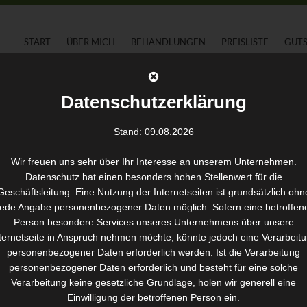
START
ÜBER MICH
BEHANDLUNGEN
PREISLISTE
GUT
Datenschutzerklärung
Stand: 09.08.2026
Wir freuen uns sehr über Ihr Interesse an unserem Unternehmen.
Datenschutz hat einen besonders hohen Stellenwert für die
Geschäftsleitung. Eine Nutzung der Internetseiten ist grundsätzlich ohn
jede Angabe personenbezogener Daten möglich. Sofern eine betroffen
SANTOS WELLNESS
LEISTUNGEN
Person besondere Services unseres Unternehmens über unsere
ternetseite in Anspruch nehmen möchte, könnte jedoch eine Verarbeit
Terminvereinbarung
Behandlungen
personenbezogener Daten erforderlich werden. Ist die Verarbeitung
Impressum
Preisliste
personenbezogener Daten erforderlich und besteht für eine solche
Datenschutzerklärung
Geschenkgutsc
Verarbeitung keine gesetzliche Grundlage, holen wir generell eine
Kontakt
Info Flyer
Einwilligung der betroffenen Person ein.