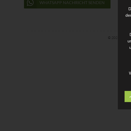
WHATSAPP NACHRICHT SENDEN
D
de
© 2026 | Santos
u
W
a