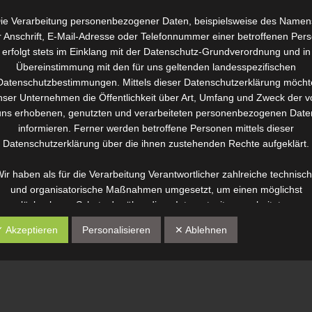
ie Verarbeitung personenbezogener Daten, beispielsweise des Namen
r Anschrift, E-Mail-Adresse oder Telefonnummer einer betroffenen Pers
erfolgt stets im Einklang mit der Datenschutz-Grundverordnung und in
Übereinstimmung mit den für uns geltenden landesspezifischen
Datenschutzbestimmungen. Mittels dieser Datenschutzerklärung möcht
 Wellness & Kosmetik - Kosmetikerin und SPA Therapistin in Bühl, Bühlertal, Baden-Ba
nser Unternehmen die Öffentlichkeit über Art, Umfang und Zweck der v
uns erhobenen, genutzten und verarbeiteten personenbezogenen Date
informieren. Ferner werden betroffene Personen mittels dieser
Datenschutzerklärung über die ihnen zustehenden Rechte aufgeklärt.
ir haben als für die Verarbeitung Verantwortlicher zahlreiche technisc
und organisatorische Maßnahmen umgesetzt, um einen möglichst
lückenlosen Schutz der über diese Internetseite verarbeiteten
personenbezogenen Daten sicherzustellen. Dennoch können
✓ Akzeptieren
Personalisieren
✕ Ablehnen
Internetbasierte Datenübertragungen grundsätzlich Sicherheitslücken
ufweisen, sodass ein absoluter Schutz nicht gewährleistet werden kan
Aus diesem Grund steht es jeder betroffenen Person frei,
personenbezogene Daten auch auf alternativen Wegen, beispielsweis
telefonisch, an uns zu übermitteln.