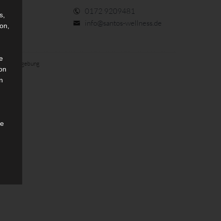
0172 9209481
s,
info@santos-wellness.de
on,
e
den und Umgebung
on
n
he
n.
e