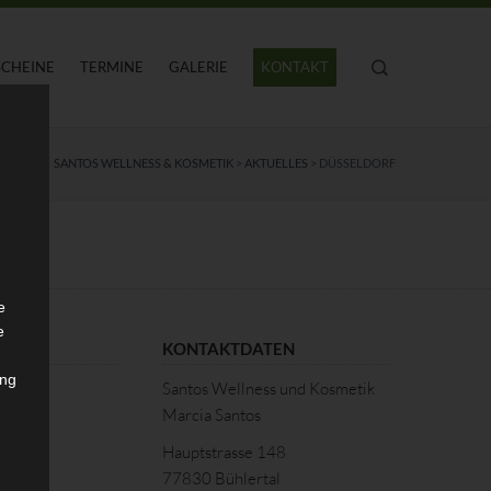
SCHEINE
TERMINE
GALERIE
KONTAKT
SANTOS WELLNESS & KOSMETIK
>
AKTUELLES
>
DÜSSELDORF
e
e
KONTAKTDATEN
ung
Santos Wellness und Kosmetik
Marcia Santos
hein
Hauptstrasse 148
77830 Bühlertal