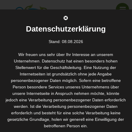
Datenschutzerklärung
Stand: 08.08.2026
Hast du dein Passwort vergessen? Bitte gib deinen
Wir freuen uns sehr über Ihr Interesse an unserem
Unternehmen. Datenschutz hat einen besonders hohen
Benutzernamen oder E-Mail-Adresse ein. Du erhältst einen Link
Stellenwert für die Geschäftsleitung. Eine Nutzung der
per E-Mail, womit du dir ein neues Passwort erstellen kannst.
Internetseiten ist grundsätzlich ohne jede Angabe
Benutzername oder E-Mail-Adresse
*
personenbezogener Daten möglich. Sofern eine betroffene
Person besondere Services unseres Unternehmens über
unsere Internetseite in Anspruch nehmen möchte, könnte
jedoch eine Verarbeitung personenbezogener Daten erforderlich
Passwort zurücksetzen
werden. Ist die Verarbeitung personenbezogener Daten
erforderlich und besteht für eine solche Verarbeitung keine
gesetzliche Grundlage, holen wir generell eine Einwilligung der
betroffenen Person ein.