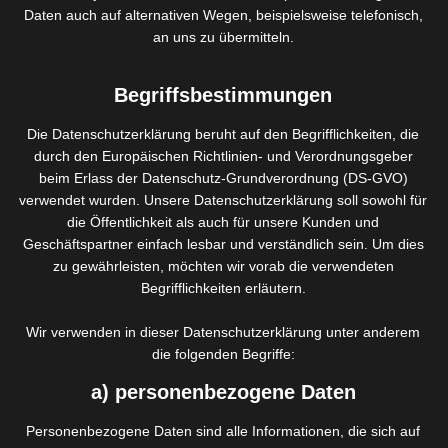
und eine elastischere Haut sorgt. Ausgestattet mit der
Daten auch auf alternativen Wegen, beispielsweise telefonisch,
an uns zu übermitteln.
revolutionären HT™-Technologie, die 3 Energiequellen
kombiniert: Bi-Polar RF Energy, LED Light Energy und IR Heat
Energy. Dieses unverbrüchliche Trio nimmt sich die
Begriffsbestimmungen
Problemgebiete bis in die Fettschichten der Haut hinein vor!
Die Datenschutzerklärung beruht auf den Begrifflichkeiten, die
durch den Europäischen Richtlinien- und Verordnungsgeber
Die alternde Haut
beim Erlass der Datenschutz-Grundverordnung (DS-GVO)
verwendet wurden. Unsere Datenschutzerklärung soll sowohl für
Der Alterungsprozess ist unerbittlich. Im Laufe der Jahre
die Öffentlichkeit als auch für unsere Kunden und
verliert unsere Haut beachtlich an Straffheit und fühlt sich
Geschäftspartner einfach lesbar und verständlich sein. Um dies
dadurch schlaff an.
zu gewährleisten, möchten wir vorab die verwendeten
Begrifflichkeiten erläutern.
Cellulite (auch gynoide Lipodystrophie oder Apfelsinenhaut
genannt) kann bei Frauen schon in den Teenagerjahren
Wir verwenden in dieser Datenschutzerklärung unter anderem
entstehen. Adipozyten (Fettzellen in der Unterhaut) lagern
die folgenden Begriffe:
überflüssige Nährstoffe in Form von Fett ein. Sie können ihr
Volumen stark vergrößern, bis zum 30-fachen ihrer
a) personenbezogene Daten
ursprünglichen Größe.
Personenbezogene Daten sind alle Informationen, die sich auf