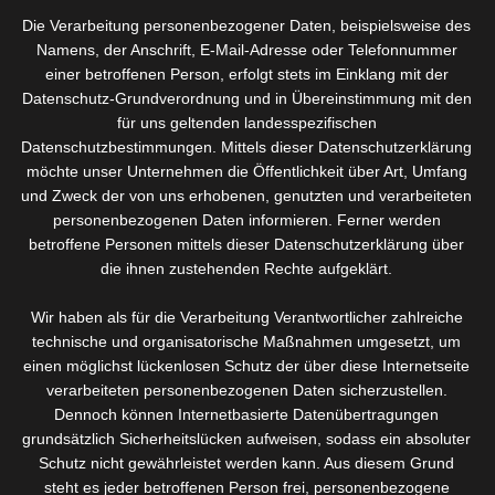
Vermindert Cellulite
Die Verarbeitung personenbezogener Daten, beispielsweise des
Verringert den Körperumfang
Namens, der Anschrift, E-Mail-Adresse oder Telefonnummer
Sorgt für straffere Körperkonturen
einer betroffenen Person, erfolgt stets im Einklang mit der
Datenschutz-Grundverordnung und in Übereinstimmung mit den
Verbessert die Struktur und Elastizität der Haut
für uns geltenden landesspezifischen
Bringt die Haut ins Gleichgewicht und sorgt für
Datenschutzbestimmungen. Mittels dieser Datenschutzerklärung
möchte unser Unternehmen die Öffentlichkeit über Art, Umfang
Erholung
und Zweck der von uns erhobenen, genutzten und verarbeiteten
Für alle Körperpartien geeignet (u. a. Gesäß, Oberarme,
personenbezogenen Daten informieren. Ferner werden
Hüften, Innen- und Außenseite der Oberschenkel).
betroffene Personen mittels dieser Datenschutzerklärung über
die ihnen zustehenden Rechte aufgeklärt.
Wir haben als für die Verarbeitung Verantwortlicher zahlreiche
Viele Frauen stören sich an der Cellulite und Alterung der
technische und organisatorische Maßnahmen umgesetzt, um
Körperhaut. Cremes schaffen bei diesem Problem kaum Abhilfe
einen möglichst lückenlosen Schutz der über diese Internetseite
und den Gang zum Schönheitschirurgen finden viele Betroffene
verarbeiteten personenbezogenen Daten sicherzustellen.
nicht angebracht. Sich also damit abfinden? Nicht, wenn es an
Dennoch können Internetbasierte Datenübertragungen
Silk’n liegt! Lernen Sie die Mehrfach-Wirkung von Silk’n
grundsätzlich Sicherheitslücken aufweisen, sodass ein absoluter
Silhouette kennen – einem innovativen Gerät für das Cellulite
Schutz nicht gewährleistet werden kann. Aus diesem Grund
verringern kann und gleichzeitig für straffere Körperkonturen
steht es jeder betroffenen Person frei, personenbezogene