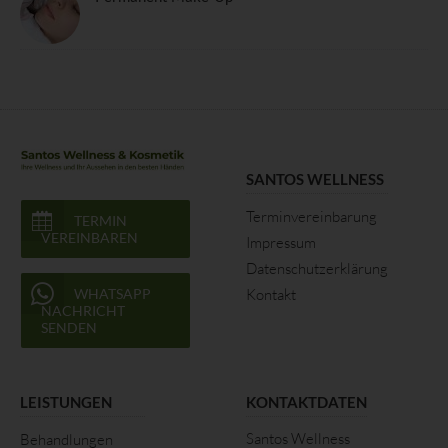
einverstanden ist.
Name und Anschrift des für die
Verarbeitung Verantwortlichen
Verantwortlicher im Sinne der Datenschutz-Grundverordnung,
sonstiger in den Mitgliedstaaten der Europäischen Union
geltenden Datenschutzgesetze und anderer Bestimmungen mit
SANTOS WELLNESS
datenschutzrechtlichem Charakter ist:
Terminvereinbarung
TERMIN
VEREINBAREN
Santos Wellness und Kosmetik
Impressum
Datenschutzerklärung
Marcia Santos
WHATSAPP
Kontakt
NACHRICHT
SENDEN
Hauptstrasse 148
77830 Bühlertal - Deutschland
LEISTUNGEN
KONTAKTDATEN
Santos Wellness
Telefon: 01729209481
Behandlungen