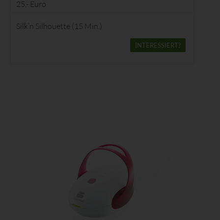
25,- Euro
Erheben, das Erfassen, die Organisation, das Ordnen, die
Speicherung, die Anpassung oder Veränderung, das Auslesen,
Silk’n Silhouette (15 Min.)
das Abfragen, die Verwendung, die Offenlegung durch
Übermittlung, Verbreitung oder eine andere Form der
INTERESSIERT?
Bereitstellung, den Abgleich oder die Verknüpfung, die
Einschränkung, das Löschen oder die Vernichtung.
d) Einschränkung der Verarbeitung
Einschränkung der Verarbeitung ist die Markierung
gespeicherter personenbezogener Daten mit dem Ziel, ihre
künftige Verarbeitung einzuschränken.
e) Profiling
Profiling ist jede Art der automatisierten Verarbeitung
personenbezogener Daten, die darin besteht, dass diese
personenbezogenen Daten verwendet werden, um bestimmte
persönliche Aspekte, die sich auf eine natürliche Person
beziehen, zu bewerten, insbesondere, um Aspekte bezüglich
Arbeitsleistung, wirtschaftlicher Lage, Gesundheit, persönlicher