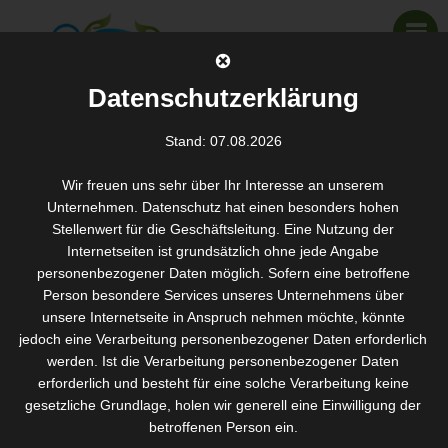
Datenschutzerklärung
Stand: 07.08.2026
Silk’n Silhouette-
Cellulitebehandlung
Wir freuen uns sehr über Ihr Interesse an unserem
Unternehmen. Datenschutz hat einen besonders hohen
SANTOS WELLNESS & KOSMETIK
>
LEISTUNGEN IN DER ÜBERSICHT
>
SILK’N SILHOUETTE-
Stellenwert für die Geschäftsleitung. Eine Nutzung der
CELLULITEBEHANDLUNG
Internetseiten ist grundsätzlich ohne jede Angabe
personenbezogener Daten möglich. Sofern eine betroffene
Person besondere Services unseres Unternehmens über
Warum Silk’n Silhouette?
unsere Internetseite in Anspruch nehmen möchte, könnte
jedoch eine Verarbeitung personenbezogener Daten erforderlich
Revolutionäre HT™-Technologie
werden. Ist die Verarbeitung personenbezogener Daten
erforderlich und besteht für eine solche Verarbeitung keine
Festigt die tieferen Hautschichten
gesetzliche Grundlage, holen wir generell eine Einwilligung der
Festigt die schlaffe Haut
betroffenen Person ein.