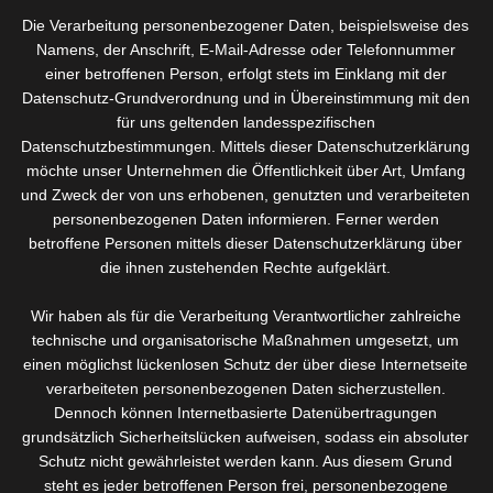
Bei Spa Maniküre dreht es sich aber keineswegs nur um die
Die Verarbeitung personenbezogener Daten, beispielsweise des
Anwendung von Wasser. Vielmehr versteht man darunter einen
Namens, der Anschrift, E-Mail-Adresse oder Telefonnummer
Ort, der einem die Möglichkeit der Entspannung bietet.
einer betroffenen Person, erfolgt stets im Einklang mit der
Datenschutz-Grundverordnung und in Übereinstimmung mit den
Die eigentliche Maniküre besteht aus fünf aufeinander
für uns geltenden landesspezifischen
folgenden Zyklen:
Datenschutzbestimmungen. Mittels dieser Datenschutzerklärung
möchte unser Unternehmen die Öffentlichkeit über Art, Umfang
Aromahandbad
und Zweck der von uns erhobenen, genutzten und verarbeiteten
Handpeeling
personenbezogenen Daten informieren. Ferner werden
betroffene Personen mittels dieser Datenschutzerklärung über
Nagelpflege
die ihnen zustehenden Rechte aufgeklärt.
pflegende und nährende Handpackung
Wir haben als für die Verarbeitung Verantwortlicher zahlreiche
eine wohltuende Handmassage
technische und organisatorische Maßnahmen umgesetzt, um
einen möglichst lückenlosen Schutz der über diese Internetseite
verarbeiteten personenbezogenen Daten sicherzustellen.
Dennoch können Internetbasierte Datenübertragungen
grundsätzlich Sicherheitslücken aufweisen, sodass ein absoluter
SPA-Maniküre
Schutz nicht gewährleistet werden kann. Aus diesem Grund
steht es jeder betroffenen Person frei, personenbezogene
50,- Euro