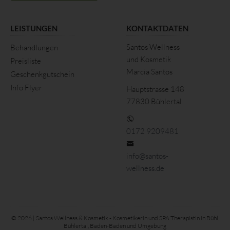
Unionsrecht oder dem Recht der Mitgliedstaaten
möglicherweise personenbezogene Daten erhalten, gelten
LEISTUNGEN
KONTAKTDATEN
jedoch nicht als Empfänger.
Santos Wellness
Behandlungen
j) Dritter
und Kosmetik
Preisliste
Marcia Santos
Dritter ist eine natürliche oder juristische Person, Behörde,
Geschenkgutschein
Einrichtung oder andere Stelle außer der betroffenen Person,
Info Flyer
Hauptstrasse 148
dem Verantwortlichen, dem Auftragsverarbeiter und den
77830 Bühlertal
Personen, die unter der unmittelbaren Verantwortung des
Verantwortlichen oder des Auftragsverarbeiters befugt sind, die
personenbezogenen Daten zu verarbeiten.
0172 9209481
k) Einwilligung
info@santos-
Einwilligung ist jede von der betroffenen Person freiwillig für den
wellness.de
bestimmten Fall in informierter Weise und unmissverständlich
abgegebene Willensbekundung in Form einer Erklärung oder
einer sonstigen eindeutigen bestätigenden Handlung, mit der
die betroffene Person zu verstehen gibt, dass sie mit der
© 2026 | Santos Wellness & Kosmetik - Kosmetikerin und SPA Therapistin in Bühl,
Verarbeitung der sie betreffenden personenbezogenen Daten
Bühlertal, Baden-Baden und Umgebung