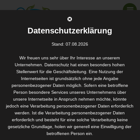
Datenschutzerklärung
Stand: 07.08.2026
Spa Maniküre
Wir freuen uns sehr über Ihr Interesse an unserem
SANTOS WELLNESS & KOSMETIK
>
LEISTUNGEN IN DER ÜBERSICHT
>
SPA MANIKÜRE
Unternehmen. Datenschutz hat einen besonders hohen
Stellenwert für die Geschäftsleitung. Eine Nutzung der
Internetseiten ist grundsätzlich ohne jede Angabe
Für gepflegte und hübsche Nägel
personenbezogener Daten möglich. Sofern eine betroffene
Person besondere Services unseres Unternehmens über
Gepflegte und hübsche Nägel sind so etwas wie unsere
unsere Internetseite in Anspruch nehmen möchte, könnte
alltägliche Visitenkarte. Die Maniküre macht die Hände nicht
jedoch eine Verarbeitung personenbezogener Daten erforderlich
nur schöner, sondern pflegt sie auch vorbeugend.
werden. Ist die Verarbeitung personenbezogener Daten
erforderlich und besteht für eine solche Verarbeitung keine
Spa steht lateinisch für »sanus per aquam«, was soviel wie
gesetzliche Grundlage, holen wir generell eine Einwilligung der
»gesund durch Wasser«
betroffenen Person ein.