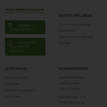
SANTOS WELLNESS
E-Mail:
Terminvereinbarung
TERMIN
VEREINBAREN
Impressum
Datenschutzerklärung
UST-ID: DE 268788087
WHATSAPP
Kontakt
NACHRICHT
SENDEN
Cookies
Die Internetseiten verwenden Cookies. Cookies sind
LEISTUNGEN
KONTAKTDATEN
Textdateien, welche über einen Internetbrowser auf einem
Santos Wellness
Behandlungen
Computersystem abgelegt und gespeichert werden.
und Kosmetik
Preisliste
Marcia Santos
Zahlreiche Internetseiten und Server verwenden Cookies. Viele
Geschenkgutschein
Cookies enthalten eine sogenannte Cookie-ID. Eine Cookie-ID
Info Flyer
Hauptstrasse 148
ist eine eindeutige Kennung des Cookies. Sie besteht aus einer
77830 Bühlertal
Zeichenfolge, durch welche Internetseiten und Server dem