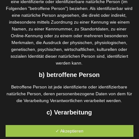
eine identifizierte oder identifizierbare natürliche Person (im
Enthaarung Beine Komplett
Folgenden "betroffene Person") beziehen. Als identifizierbar wird
eine natürliche Person angesehen, die direkt oder indirekt,
INTERESSIERT?
insbesondere mittels Zuordnung zu einer Kennung wie einem
Namen, zu einer Kennnummer, zu Standortdaten, zu einer
Online-Kennung oder zu einem oder mehreren besonderen
Merkmalen, die Ausdruck der physischen, physiologischen,
genetischen, psychischen, wirtschaftlichen, kulturellen oder
sozialen Identität dieser natürlichen Person sind, identifiziert
Bikinizone
werden kann.
25,-Euro
b) betroffene Person
Enthaarung Bikinizone
Betroffene Person ist jede identifizierte oder identifizierbare
natürliche Person, deren personenbezogene Daten von dem für
INTERESSIERT?
die Verarbeitung Verantwortlichen verarbeitet werden.
c) Verarbeitung
Verarbeitung ist jeder mit oder ohne Hilfe automatisierter
✓ Akzeptieren
Verfahren ausgeführte Vorgang oder jede solche Vorgangsreihe
Achseln
im Zusammenhang mit personenbezogenen Daten wie das