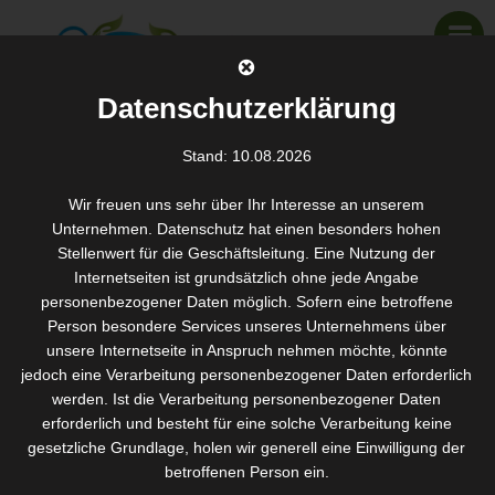
Datenschutzerklärung
Stand: 10.08.2026
Haarentfernung
Wir freuen uns sehr über Ihr Interesse an unserem
SANTOS WELLNESS & KOSMETIK
>
LEISTUNGEN IN DER ÜBERSICHT
>
HAARENTFERNUNG
Unternehmen. Datenschutz hat einen besonders hohen
Stellenwert für die Geschäftsleitung. Eine Nutzung der
Internetseiten ist grundsätzlich ohne jede Angabe
Haarentfernung mit Warmwachs
personenbezogener Daten möglich. Sofern eine betroffene
Person besondere Services unseres Unternehmens über
Haarentfernung mit Warmwachs ist für viele Frauen und auch
unsere Internetseite in Anspruch nehmen möchte, könnte
Männer, die Wert auf ein gutes Körpergefühl legen, nicht mehr
jedoch eine Verarbeitung personenbezogener Daten erforderlich
wegzudenken. Haare werden langfristig und hautschonend
werden. Ist die Verarbeitung personenbezogener Daten
erforderlich und besteht für eine solche Verarbeitung keine
entfernt. Die Haarentfernung mit dieser Methode hält ca. 5 – 6
gesetzliche Grundlage, holen wir generell eine Einwilligung der
Wochen.
betroffenen Person ein.
Haarentfernung mit Warmwachs ist die perfekte Enthaarung an