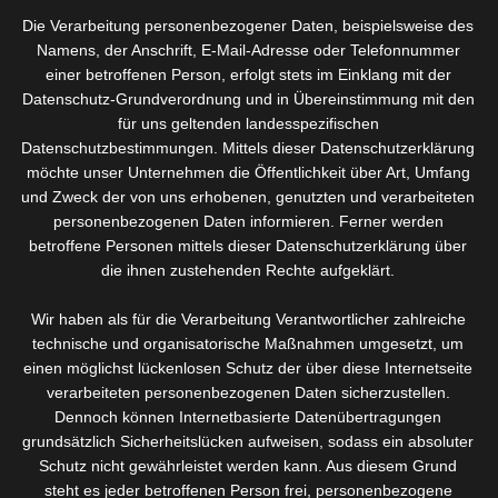
allen Körperregionen.
Die Verarbeitung personenbezogener Daten, beispielsweise des
Namens, der Anschrift, E-Mail-Adresse oder Telefonnummer
Schon frühe orientalische Kulturen nutzten Wachs für eine
einer betroffenen Person, erfolgt stets im Einklang mit der
gründliche und lang anhaltende Haarentfernung.
Datenschutz-Grundverordnung und in Übereinstimmung mit den
für uns geltenden landesspezifischen
Bis heute ist dies die effektivste und schonendste Methode. Im
Datenschutzbestimmungen. Mittels dieser Datenschutzerklärung
Gegensatz zur Haarentfernung mit Rasierern ist die
möchte unser Unternehmen die Öffentlichkeit über Art, Umfang
Wachsmethode deutlich hautschonender und regt nicht den
und Zweck der von uns erhobenen, genutzten und verarbeiteten
Haarwuchs zusätzlich an. Nach der Haarentfernung mit
personenbezogenen Daten informieren. Ferner werden
Warmwachs ist die Haut haarfrei und sogar glatt und zart, da das
betroffene Personen mittels dieser Datenschutzerklärung über
warme Wachs die Poren öffnet und so gleichzeitig wie ein
die ihnen zustehenden Rechte aufgeklärt.
Peeling pflegt und reinigt.
Wir haben als für die Verarbeitung Verantwortlicher zahlreiche
technische und organisatorische Maßnahmen umgesetzt, um
einen möglichst lückenlosen Schutz der über diese Internetseite
Unterschenkel
verarbeiteten personenbezogenen Daten sicherzustellen.
Dennoch können Internetbasierte Datenübertragungen
30,-Euro
grundsätzlich Sicherheitslücken aufweisen, sodass ein absoluter
Schutz nicht gewährleistet werden kann. Aus diesem Grund
Enthaarung Unterschenkel
steht es jeder betroffenen Person frei, personenbezogene