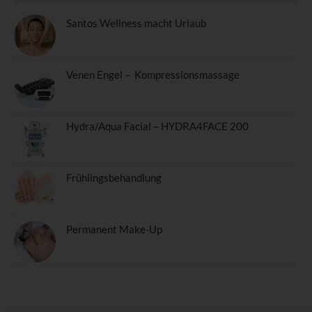
einverstanden ist.
Santos Wellness macht Urlaub
Name und Anschrift des für die
Verarbeitung Verantwortlichen
Venen Engel – Kompressionsmassage
Verantwortlicher im Sinne der Datenschutz-Grundverordnung,
sonstiger in den Mitgliedstaaten der Europäischen Union
geltenden Datenschutzgesetze und anderer Bestimmungen mit
Hydra/Aqua Facial – HYDRA4FACE 200
datenschutzrechtlichem Charakter ist:
Santos Wellness und Kosmetik
Frühlingsbehandlung
Marcia Santos
Permanent Make-Up
Hauptstrasse 148
77830 Bühlertal - Deutschland
Telefon: 01729209481