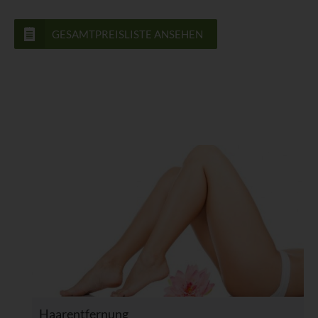
Vorlieben, Interessen, Zuverlässigkeit, Verhalten, Aufenthaltsort
oder Ortswechsel dieser natürlichen Person zu analysieren oder
GESAMTPREISLISTE ANSEHEN
vorherzusagen.
f) Pseudonymisierung
Pseudonymisierung ist die Verarbeitung personenbezogener
Daten in einer Weise, auf welche die personenbezogenen Daten
ohne Hinzuziehung zusätzlicher Informationen nicht mehr einer
spezifischen betroffenen Person zugeordnet werden können,
sofern diese zusätzlichen Informationen gesondert aufbewahrt
werden und technischen und organisatorischen Maßnahmen
unterliegen, die gewährleisten, dass die personenbezogenen
Daten nicht einer identifizierten oder identifizierbaren natürlichen
Person zugewiesen werden.
g) Verantwortlicher oder für die
Verarbeitung Verantwortlicher
Verantwortlicher oder für die Verarbeitung Verantwortlicher ist
die natürliche oder juristische Person, Behörde, Einrichtung oder
Haarentfernung