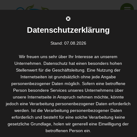
Datenschutzerklärung
Stand: 07.08.2026
Geschenkgutschein
Wir freuen uns sehr über Ihr Interesse an unserem
SANTOS WELLNESS & KOSMETIK
>
LEISTUNGEN IN DER ÜBERSICHT
>
Unternehmen. Datenschutz hat einen besonders hohen
GESCHENKGUTSCHEIN
Stellenwert für die Geschäftsleitung. Eine Nutzung der
Internetseiten ist grundsätzlich ohne jede Angabe
personenbezogener Daten möglich. Sofern eine betroffene
Sie suchen nach einer perfekten Geschenkidee ?
Person besondere Services unseres Unternehmens über
unsere Internetseite in Anspruch nehmen möchte, könnte
Mit einem Geschenkgutschein für jede Behandlung und in jeder
jedoch eine Verarbeitung personenbezogener Daten erforderlich
Preisklasse verschenken Sie echte Entspannung. Ein Geschenk
werden. Ist die Verarbeitung personenbezogener Daten
das immer gut ankommt und einfach zu beschaffen ist.
erforderlich und besteht für eine solche Verarbeitung keine
gesetzliche Grundlage, holen wir generell eine Einwilligung der
Beschenken Sie Ihre Mutter, Frau, Ihre beste
betroffenen Person ein.