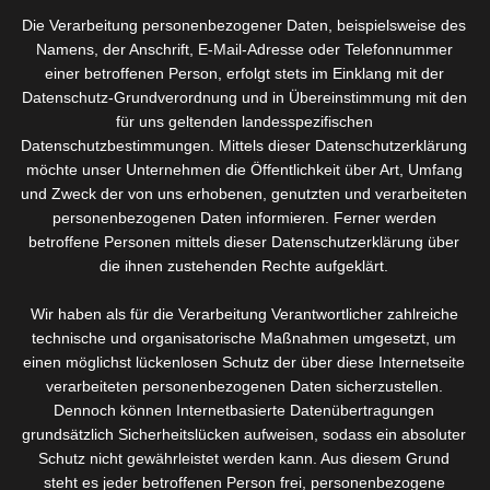
Freundin … mit einen Santos
Die Verarbeitung personenbezogener Daten, beispielsweise des
Wellness Geschenkgutschein.
Namens, der Anschrift, E-Mail-Adresse oder Telefonnummer
einer betroffenen Person, erfolgt stets im Einklang mit der
Denn Urlaub vom stressigen Alltag und Momente des
Datenschutz-Grundverordnung und in Übereinstimmung mit den
Wohlbefindens für Körper und Seele sind keine Frage der
für uns geltenden landesspezifischen
Dauer. Die Behandlungen können Ihre Lieben frei wählen.
Datenschutzbestimmungen. Mittels dieser Datenschutzerklärung
Damit wir Ihre Lieben angemessen verwöhnen können und für
möchte unser Unternehmen die Öffentlichkeit über Art, Umfang
eine bessere Terminplanung, bitten wir um eine telefonische
und Zweck der von uns erhobenen, genutzten und verarbeiteten
personenbezogenen Daten informieren. Ferner werden
Abstimmung.
betroffene Personen mittels dieser Datenschutzerklärung über
die ihnen zustehenden Rechte aufgeklärt.
Für Firmenkunden:
Wir haben als für die Verarbeitung Verantwortlicher zahlreiche
Mitarbeitergeschenke – sei es Weihnachten, Geburtstag,
technische und organisatorische Maßnahmen umgesetzt, um
Urlaubsgeschenk oder als eine kleine Anerkennung für
einen möglichst lückenlosen Schutz der über diese Internetseite
besondere Leistungen – die Wellnessgutscheine sind sehr
verarbeiteten personenbezogenen Daten sicherzustellen.
beliebt. Verschenken Sie Ihren Mitarbeitern doch ein
Dennoch können Internetbasierte Datenübertragungen
Wellnessgutschein, so haben Sie beide etwas davon. Der
grundsätzlich Sicherheitslücken aufweisen, sodass ein absoluter
Mitarbeiter ein Wohlfühlerlebnis und Sie einen frischen
Schutz nicht gewährleistet werden kann. Aus diesem Grund
und motivierten Mitarbeiter.
steht es jeder betroffenen Person frei, personenbezogene