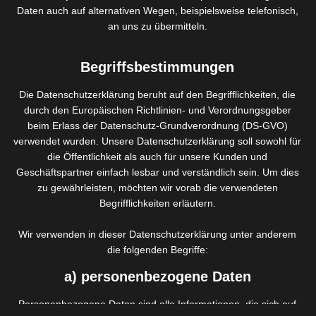
Daten auch auf alternativen Wegen, beispielsweise telefonisch,
Wir freuen uns auf Sie!
an uns zu übermitteln.
Begriffsbestimmungen
GESCHENKGUTSCHEIN HIER BESTELLEN
Die Datenschutzerklärung beruht auf den Begrifflichkeiten, die
durch den Europäischen Richtlinien- und Verordnungsgeber
Übrigens:
Gerne können Sie unsere Wellness Geschenk
beim Erlass der Datenschutz-Grundverordnung (DS-GVO)
Gutscheine direkt auch telefonisch oder per email bestellen.
verwendet wurden. Unsere Datenschutzerklärung soll sowohl für
die Öffentlichkeit als auch für unsere Kunden und
Nennen Sie uns Ihren Wunsch (z.B. Betrag – Behandlung –
Geschäftspartner einfach lesbar und verständlich sein. Um dies
Name etc) – und anschließend können Sie Ihr individuelles
zu gewährleisten, möchten wir vorab die verwendeten
Geschenk in Geschenkverpackung bei uns abholen oder wir
Begrifflichkeiten erläutern.
versenden den Gutschein an ihre Wunschadresse.
Wir verwenden in dieser Datenschutzerklärung unter anderem
die folgenden Begriffe:
a) personenbezogene Daten
Personenbezogene Daten sind alle Informationen, die sich auf