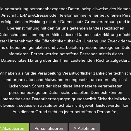
ie Verarbeitung personenbezogener Daten, beispielsweise des Namen
r Anschrift, E-Mail-Adresse oder Telefonnummer einer betroffenen Pers
erfolgt stets im Einklang mit der Datenschutz-Grundverordnung und in
Übereinstimmung mit den für uns geltenden landesspezifischen
Datenschutzbestimmungen. Mittels dieser Datenschutzerklärung möcht
nser Unternehmen die Öffentlichkeit über Art, Umfang und Zweck der v
uns erhobenen, genutzten und verarbeiteten personenbezogenen Date
informieren. Ferner werden betroffene Personen mittels dieser
Datenschutzerklärung über die ihnen zustehenden Rechte aufgeklärt.
ir haben als für die Verarbeitung Verantwortlicher zahlreiche technisc
und organisatorische Maßnahmen umgesetzt, um einen möglichst
lückenlosen Schutz der über diese Internetseite verarbeiteten
personenbezogenen Daten sicherzustellen. Dennoch können
Internetbasierte Datenübertragungen grundsätzlich Sicherheitslücken
ufweisen, sodass ein absoluter Schutz nicht gewährleistet werden kan
Aus diesem Grund steht es jeder betroffenen Person frei,
personenbezogene Daten auch auf alternativen Wegen, beispielsweis
telefonisch, an uns zu übermitteln.
✓ Akzeptieren
Personalisieren
✕ Ablehnen