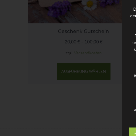
D
de
Geschenk Gutschein
20,00
€
–
100,00
€
u
zzgl.
Versandkosten
AUSFÜHRUNG WÄHLEN
W
a