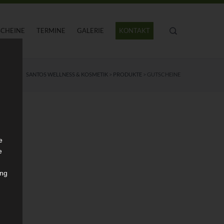
SCHEINE
TERMINE
GALERIE
KONTAKT
SANTOS WELLNESS & KOSMETIK
>
PRODUKTE
>
GUTSCHEINE
e
e
ung